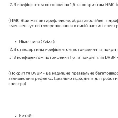
2. З коефіцієнтом потоншення 1,6 та покриттям HMC blu
(HMC Blue має антирефлексне, абразивостійке, гідр
зменшеншує світлопропускання в синій частині спектр
Німеччина (Zeizz):
2. З стандартним коефіцієнтом потоншення та покритт
3. З коефіцієнтом потоншення 1,6 та покриттям DVBP - 
(Покриття DVBP - це надміцне преміальне багатошаро
залишковим рефлекс. Ідеально підходить для роботи
спектра)
Китай: