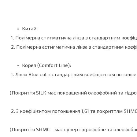
Китай:
1. Полімерна стигматична лінза з стандартним коефіці
2. Полімерна астигматична лінза з стандартним коефіц
Корея (Comfort Line):
1. Лінза Blue cut з стандартним коефіцієнтом потоншен
(Покриття SILK має покращений олеофобний та гідрофо
2. З коефіцієнтом потоншення 1,61 та покриттям SHMC з
(Покриття SHMC - має супер гідрофобне та олеофобн