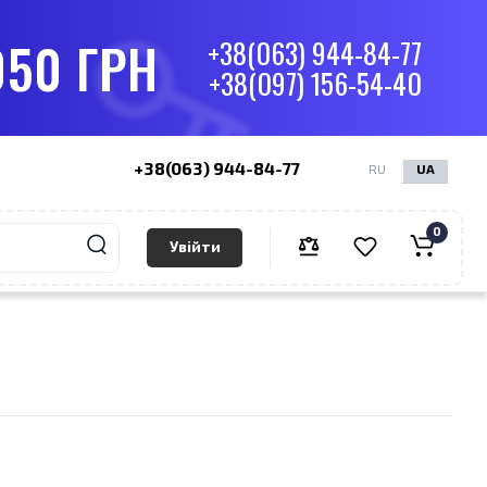
050 ГРН
+38(063) 944-84-77
+38(097) 156-54-40
+38(063) 944-84-77
RU
UA
0
Увійти