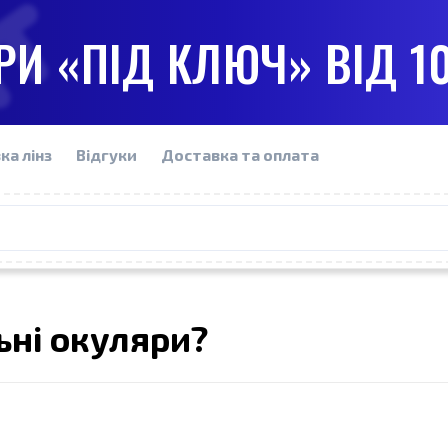
И «ПІД КЛЮЧ» ВІД 1
ка лінз
Відгуки
Доставка та оплата
ьні окуляри?