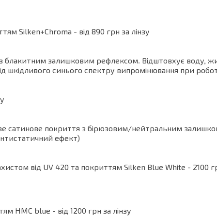
ям Silken+Chroma - від 890 грн за лінзу
і з блакитним залишковим рефлексом. Відштовхує воду, жи
д шкідливого синього спектру випромінювання при роботі 
зу
бливе сатинове покриття з бірюзовим/нейтральним залишко
антистатичний ефект)
ахистом від UV 420 та покриттям Silken Blue White - 2100 
м HMC blue - від 1200 грн за лінзу