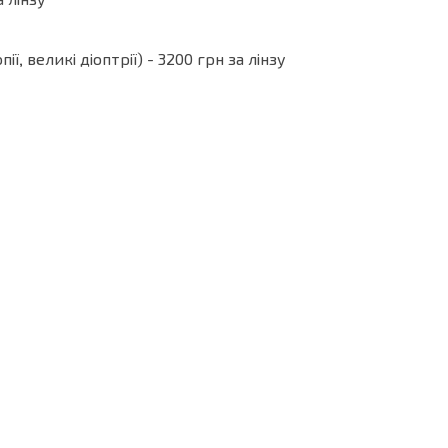
 лінзу
, великі діоптрії) - 3200 грн за лінзу