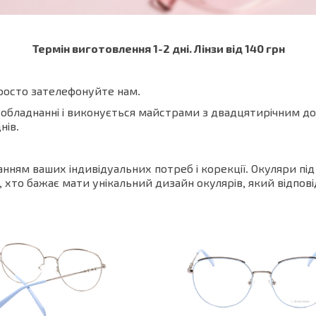
Термін виготовлення 1-2 дні.
Лінзи від 140 грн
просто зателефонуйте нам.
 обладнанні і виконується майстрами з двадцятирічним 
нів.
нням ваших індивідуальних потреб і корекції. Окуляри пі
, хто бажає мати унікальний дизайн окулярів, який відпов