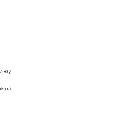
лінзу
ість)