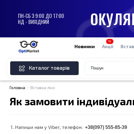
ОКУЛЯР
ПН-СБ З 9:00 ДО 17:00
НД - ВИХІДНИЙ
%
Новинки
Акції
Встав
Каталог товарів
Головна
Вставка лінз
Як замовити індивідуал
+38(097) 555-85-39
1. Напиши нам у Viber, телефон: