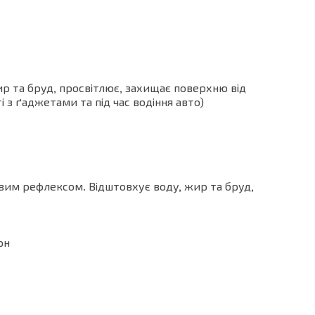
р та бруд, просвітлює, захищає поверхню від
з ґаджетами та під час водіння авто)
вим рефлексом. Відштовхує воду, жир та бруд,
грн