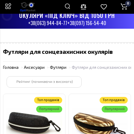
0
ПН-СБ З 9:00 ДО 17:00
НД - ВИХІДНИЙ
ОКУЛЯРИ «ПІД КЛЮЧ» ВІД 1050 ГРН
+38(063) 944-84-77
+38(097) 156-54-40
Футляри для сонцезахисних окулярів
Головна
Аксесуари
Футляри
Футляри для сонцезахисних оку
Рейтинг (починаючи з високого)
Toп продажів
Toп продажів
Популярний
Популярний