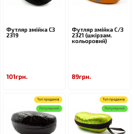
Футляр змійка СЗ
Футляр змійка С/З
2319
2321 (шкірзам.
кольоровий)
101грн.
89грн.
Toп продажів
Toп продажів
Популярний
Популярний