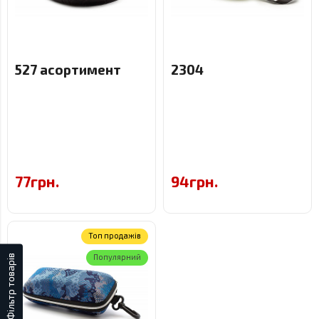
527 асортимент
2304
77грн.
94грн.
Toп продажів
Фiльтр товарів
Популярний