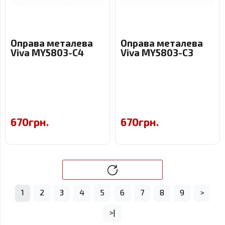
Оправа металева
Оправа металева
Viva MY5803-C4
Viva MY5803-C3
670грн.
670грн.
1
2
3
4
5
6
7
8
9
>
>|