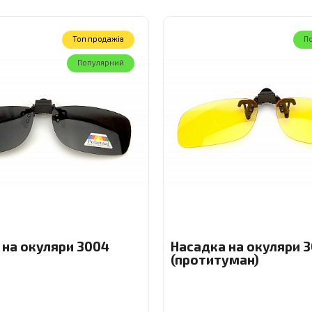
Toп продажів
П
Популярний
 на окуляри 3004
Насадка на окуляри 
(протитуман)