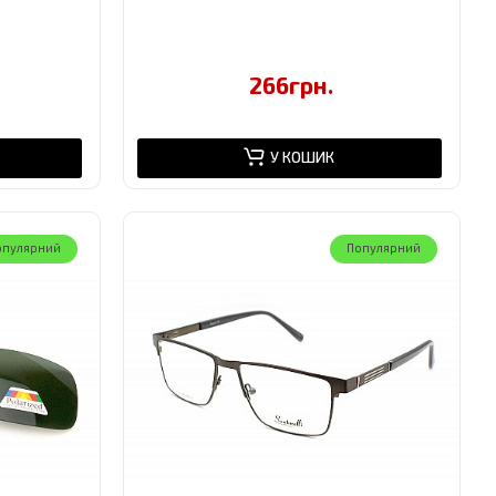
266грн.
У КОШИК
опулярний
Популярний