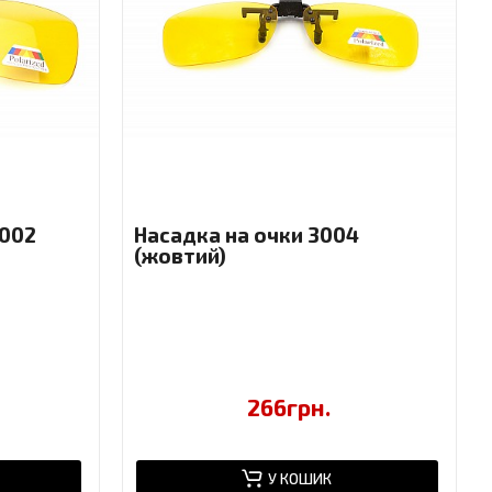
3002
Насадка на очки 3004
(жовтий)
266грн.
У КОШИК