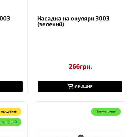
3003
Насадка на окуляри 3003
(зелений)
266грн.
У КОШИК
 продажів
Популярний
опулярний