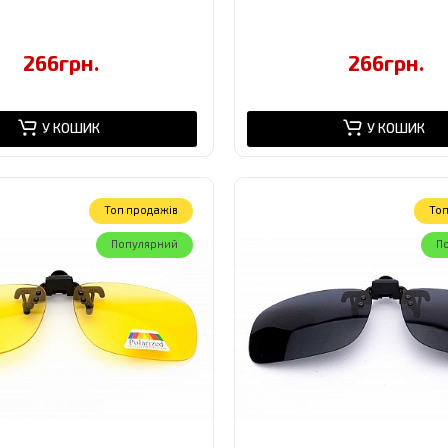
266грн.
266грн.
У КОШИК
У КОШИК
Toп продажів
Toп
Популярний
П