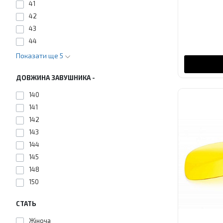
41
42
43
44
Показати ще 5
ДОВЖИНА ЗАВУШНИКА -
140
141
142
143
144
145
148
150
СТАТЬ
Жіноча