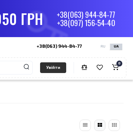
050 ГРН
+38(063) 944-84-77
+38(097) 156-54-40
+38(063) 944-84-77
RU
UA
0
Увійти