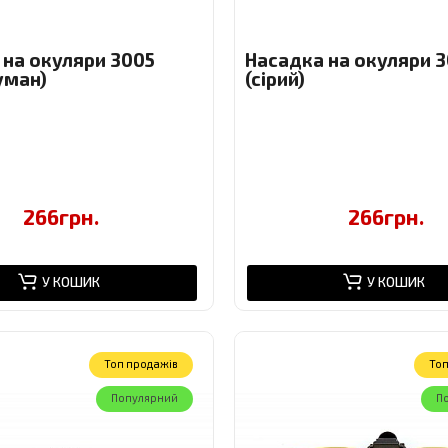
 на окуляри 3005
Насадка на окуляри 
уман)
(сірий)
266грн.
266грн.
У КОШИК
У КОШИК
Toп продажів
Toп
Популярний
П