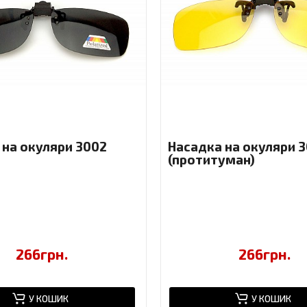
 на окуляри 3002
Насадка на окуляри 
(протитуман)
266грн.
266грн.
У КОШИК
У КОШИК