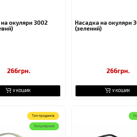
 на окуляри 3002
Насадка на окуляри 3
евий)
(зелений)
266грн.
266грн.
У КОШИК
У КОШИК
Toп продажів
П
Популярний