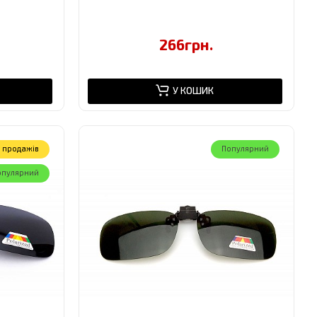
266грн.
У КОШИК
 продажів
Популярний
опулярний