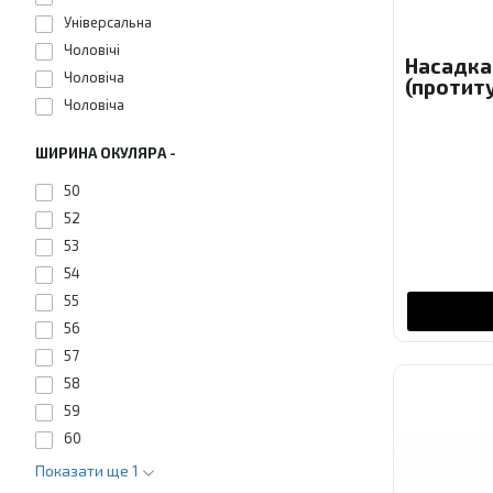
Універсальна
Чоловічі
Насадка
Чоловіча
(протит
Чоловіча
ШИРИНА ОКУЛЯРА -
50
52
53
54
55
56
57
58
59
60
Показати ще 1