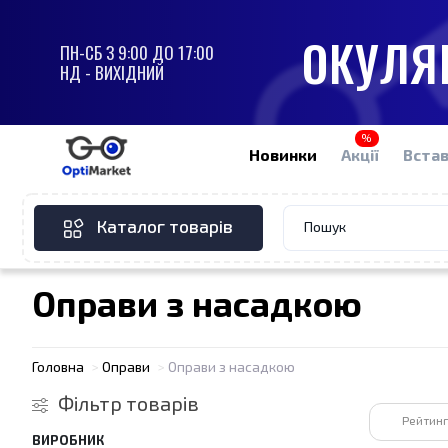
ОКУЛЯР
ПН-СБ З 9:00 ДО 17:00
НД - ВИХІДНИЙ
%
Новинки
Акції
Встав
Каталог товарів
Оправи з насадкою
Головна
Оправи
Оправи з насадкою
Фiльтр товарів
Рейтинг
ВИРОБНИК