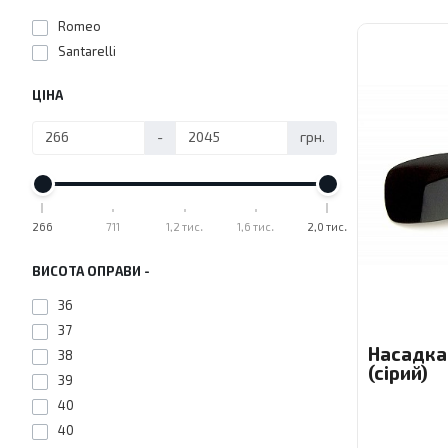
Romeo
Santarelli
ЦІНА
-
грн.
266
711
1,2 тис.
1,6 тис.
2,0 тис.
ВИСОТА ОПРАВИ -
36
37
Насадка
38
(сірий)
39
40
40