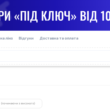
И «ПІД КЛЮЧ» ВІД 1
ка лінз
Відгуки
Доставка та оплата
 (починаючи з високого)