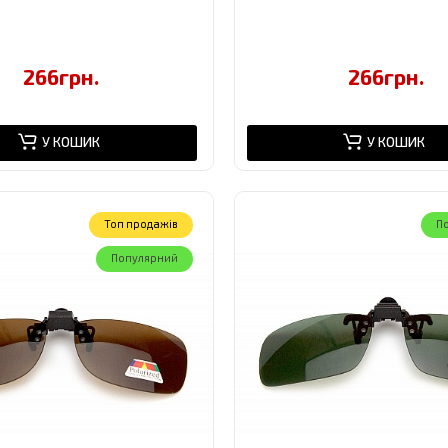
266грн.
266грн.
У КОШИК
У КОШИК
Toп продажів
П
Популярний