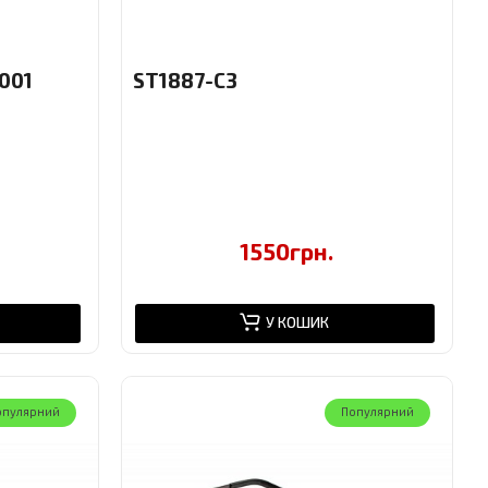
001
ST1887-C3
1550грн.
У КОШИК
опулярний
Популярний