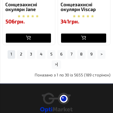
Сонцезахисні
Сонцезахисні
окуляри Jane
окуляри Viscap
58090-C8-1 – жіноча
9221-C3
модель з
(поляризовані)
506грн.
341грн.
металевою
безобідковою
оправою
1
2
3
4
5
6
7
8
9
>
>|
Показано з 1 по 30 із 5655 (189 сторінок)