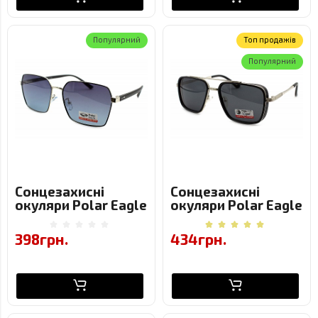
Популярний
Toп продажів
Популярний
Сонцезахисні
Сонцезахисні
окуляри Polar Eagle
окуляри Polar Eagle
8706-c5 Металева
07108-c5 Металева
Оправа
Оправа
398грн.
434грн.