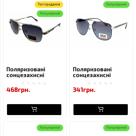
Toп продажів
Популярний
Популярний
Поляризовані
Поляризовані
сонцезахисні
сонцезахисні
окуляри Ventura
окуляри Viscap
P10022K-c3
9193-C7
468грн.
341грн.
Популярний
Популярний