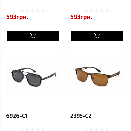
593грн.
593грн.
6926-C1
2395-C2