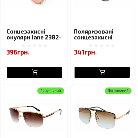
Сонцезахисні
Поляризовані
окуляри Jane 2382-
сонцезахисні
C3
окуляри Viscap
9194-C7-1
396грн.
341грн.
Популярний
Популярний