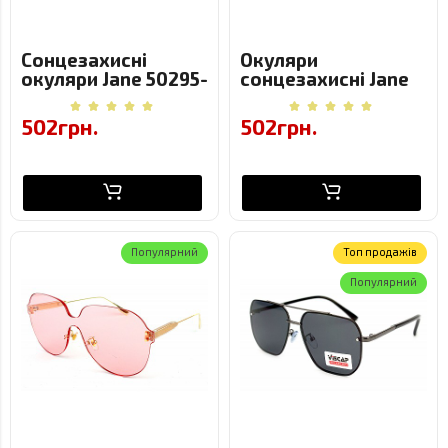
Сонцезахисні
Окуляри
окуляри Jane 50295-
сонцезахисні Jane
C2 - металева
2345-C6 Металеві
оправа,
502грн.
502грн.
напівбідкова
форма
Популярний
Toп продажів
Популярний