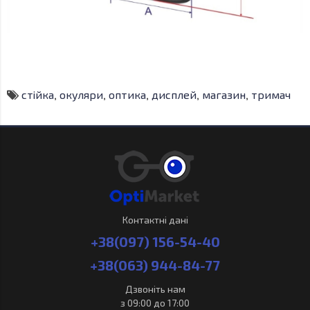
стійка
,
окуляри
,
оптика
,
дисплей
,
магазин
,
тримач
Контактні дані
+38(097) 156-54-40
+38(063) 944-84-77
Дзвоніть нам
з 09:00 до 17:00