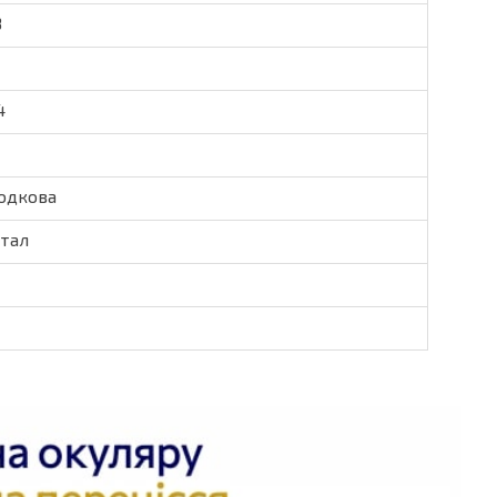
8
4
одкова
тал