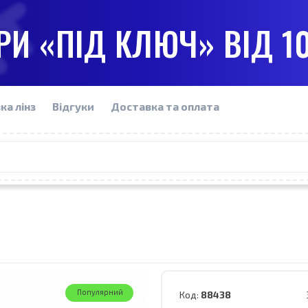
И «ПІД КЛЮЧ» ВІД 1
ка лінз
Відгуки
Доставка та оплата
Популярний
Код:
88438