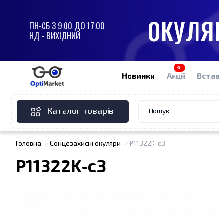
ОКУЛЯР
ПН-СБ З 9:00 ДО 17:00
НД - ВИХІДНИЙ
%
Новинки
Акції
Встав
Каталог товарів
Головна
Сонцезахисні окуляри
P11322K-c3
P11322K-c3