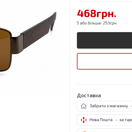
468грн.
5 або більше: 293грн.
Доставка
Забрати з магазину
Нова Пошта
-
за та