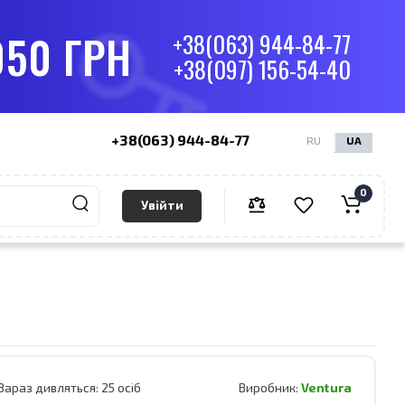
050 ГРН
+38(063) 944-84-77
+38(097) 156-54-40
+38(063) 944-84-77
RU
UA
0
Увійти
Зараз дивляться:
25 осіб
Виробник:
Ventura