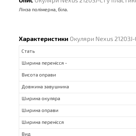
Опис
Окуляри Nexus 21203J-C1 у пластик
Лінза полімерна, біла.
Характеристики
Окуляри Nexus 21203J-C
Стать
Ширина перенісся -
Висота оправи
Довжина завушника
Ширина окуляра
Ширина оправи
Ширина перенісся
Вид