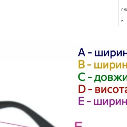
пл
ні