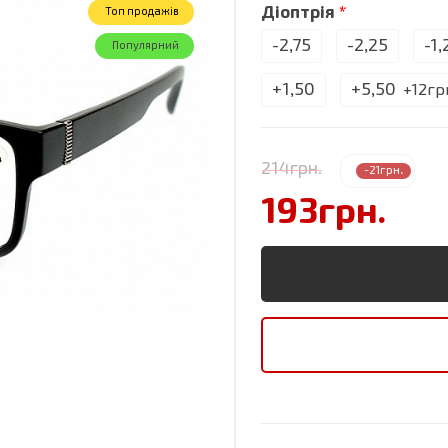
Діоптрія
Toп продажів
-2,75
-2,25
-1,
Популярний
+1,50
+5,50
+12гр
214грн.
-21грн.
193грн.