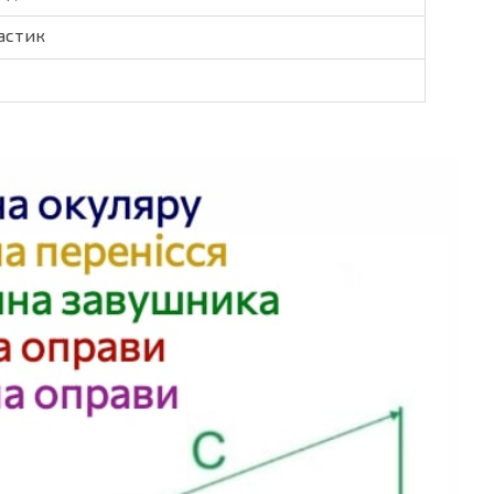
астик