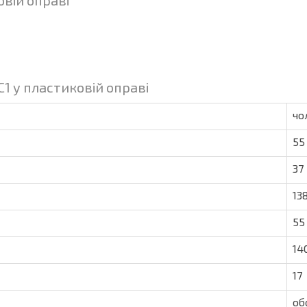
овій оправі
1 у пластиковій оправі
чо
55
37
13
55
14
17
об