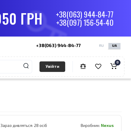
050 ГРН
+38(063) 944-84-77
+38(097) 156-54-40
+38(063) 944-84-77
RU
UA
0
Увійти
Зараз дивляться:
28 осіб
Виробник:
Nexus