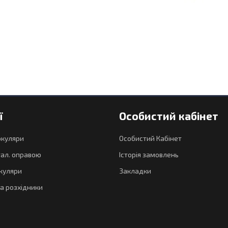
ї
Особистий кабінет
окуляри
Особистий Кабінет
тал. оправою
Історія замовлень
куляри
Закладки
а розхідники