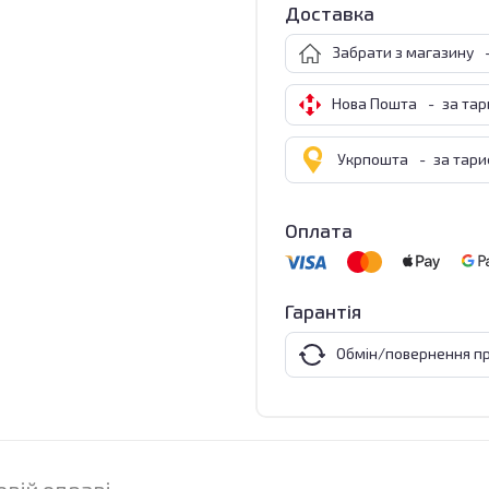
Доставка
Забрати з магазину
Нова Пошта
-
за та
Укрпошта
-
за тар
Оплата
Гарантія
Обмін/повернення пр