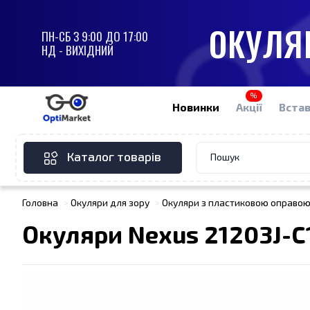
ОКУЛЯР
ПН-СБ З 9:00 ДО 17:00
НД - ВИХІДНИЙ
%
Новинки
Акції
Встав
Каталог товарів
Головна
Окуляри для зору
Окуляри з пластиковою оправо
Окуляри Nexus 21203J-C1