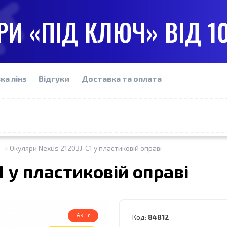
И «ПІД КЛЮЧ» ВІД 1
ка лінз
Відгуки
Доставка та оплата
ю
Окуляри Nexus 21203J-C1 у пластиковій оправі
 у пластиковій оправі
Акція
Код:
84812