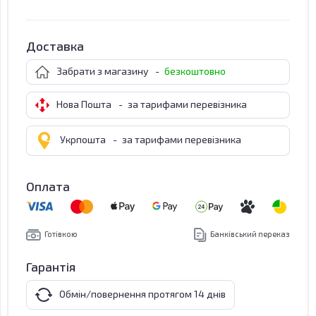
Доставка
Забрати з магазину
-
безкоштовно
Нова Пошта
-
за тарифами перевізника
Укрпошта
-
за тарифами перевізника
Оплата
Готівкою
Банківський переказ
Гарантія
Обмін/повернення протягом 14 днів