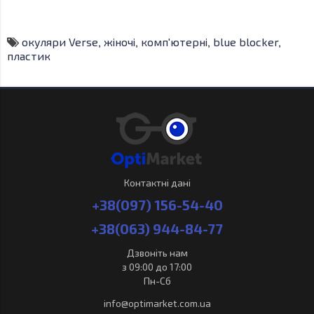
окуляри Verse
,
жіночі
,
комп'ютерні
,
blue blocker
,
пластик
Контактні дані
+38(097) 156-54-40
+38(063) 944-84-77
Дзвоніть нам
з 09:00 до 17:00
Пн-Сб
info@optimarket.com.ua