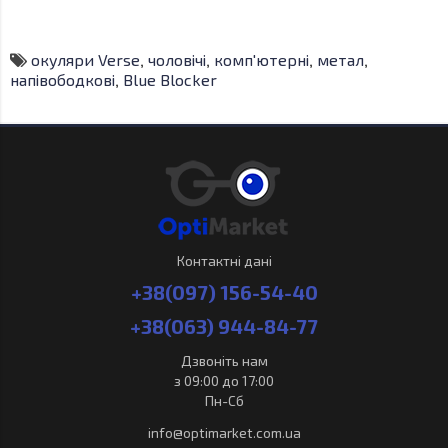
окуляри Verse
,
чоловічі
,
комп'ютерні
,
метал
,
напівободкові
,
Blue Blocker
Контактні дані
+38(097) 156-54-40
+38(063) 944-84-77
Дзвоніть нам
з 09:00 до 17:00
Пн-Сб
info@optimarket.com.ua