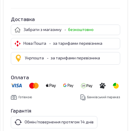
Доставка
Забрати з магазину
-
безкоштовно
Нова Пошта
-
за тарифами перевізника
Укрпошта
-
за тарифами перевізника
Оплата
Готівкою
Банківський переказ
Гарантія
Обмін/повернення протягом 14 днів