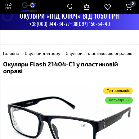
0
ПН-СБ З 9:00 ДО 17:00
НД - ВИХІДНИЙ
ОКУЛЯРИ «ПІД КЛЮЧ» ВІД 1050 ГРН
+38(063) 944-84-77
+38(097) 156-54-40
Головна
Окуляри для зору
Окуляри з пластиковою оправою
Окуляри Flash 21404-C1 у пластиковій
оправі
Toп продажів
Популярний