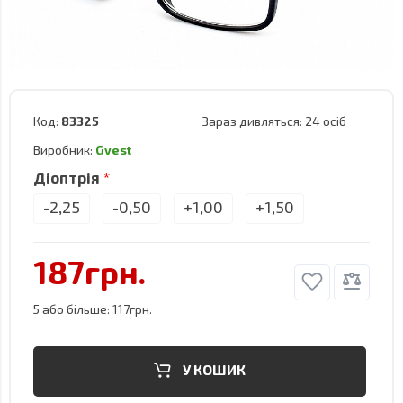
Код:
83325
Зараз дивляться:
24 осіб
Виробник:
Gvest
Діоптрія
-2,25
-0,50
+1,00
+1,50
187грн.
5 або більше: 117грн.
У КОШИК