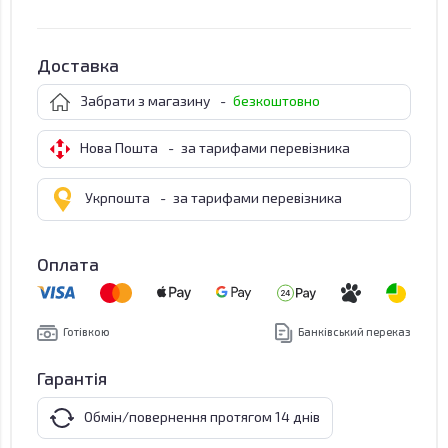
Доставка
Забрати з магазину
-
безкоштовно
Нова Пошта
-
за тарифами перевізника
Укрпошта
-
за тарифами перевізника
Оплата
Готівкою
Банківський переказ
Гарантія
Обмін/повернення протягом 14 днів