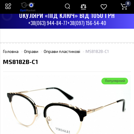
0
ПН-СБ З 9:00 ДО 17:00
НД - ВИХІДНИЙ
ОКУЛЯРИ «ПІД КЛЮЧ» ВІД 1050 ГРН
+38(063) 944-84-77
+38(097) 156-54-40
Головна
Оправи
Оправи пластикові
MS8182B-C1
MS8182B-C1
Популярний