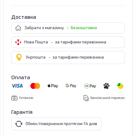
Доставка
Забрати з магазину
-
безкоштовно
Нова Пошта
-
за тарифами перевізника
Укрпошта
-
за тарифами перевізника
Оплата
Готівкою
Банківський переказ
Гарантія
Обмін/повернення протягом 14 днів