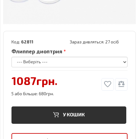
Код:
62811
Зараз дивляться:
27 осіб
Флиппер диоптрия
1087грн.
5 або більше: 680грн.
У КОШИК