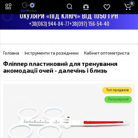
0
ПН-СБ З 9:00 ДО 17:00
НД - ВИХІДНИЙ
ОКУЛЯРИ «ПІД КЛЮЧ» ВІД 1050 ГРН
+38(063) 944-84-77
+38(097) 156-54-40
Головна
Інструменти та розхідники
Кабінет оптометриста
Ф
Фліппер пластиковий для тренування
акомодації очей - далечінь і близь
Toп продажів
Популярний