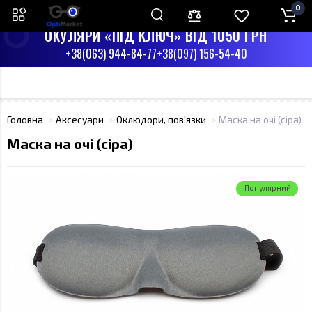
0
ПН-СБ З 9:00 ДО 17:00
НД - ВИХІДНИЙ
ОКУЛЯРИ «ПІД КЛЮЧ» ВІД 1050 ГРН
+38(063) 944-84-77
+38(097) 156-54-40
Головна
Аксесуари
Оклюдори, пов'язки
Маска на очі (сіра)
Маска на очі (сіра)
Популярний