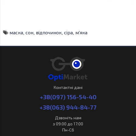
маска
,
сон
,
відпочинок
,
сіра
,
м'яка
Контактні дані
+38(097) 156-54-40
+38(063) 944-84-77
Дзвоніть нам
з 09:00 до 17:00
Пн-Сб