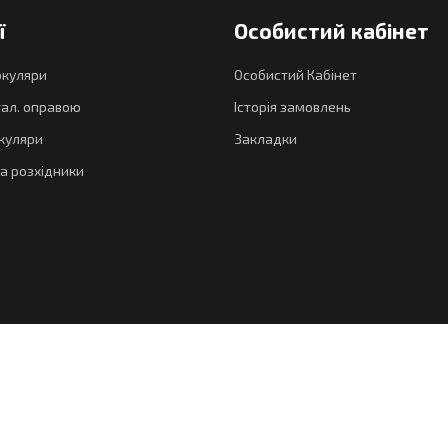
ї
Особистий кабінет
окуляри
Особистий Кабінет
тал. оправою
Історія замовлень
куляри
Закладки
а розхідники