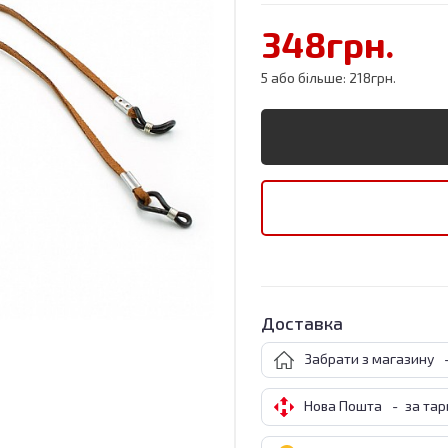
348грн.
5 або більше: 218грн.
Доставка
Забрати з магазину
Нова Пошта
-
за та