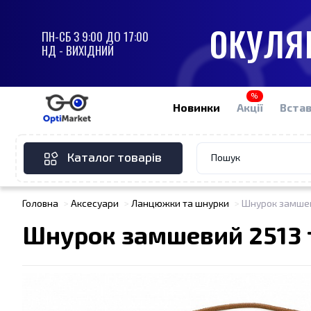
ОКУЛЯР
ПН-СБ З 9:00 ДО 17:00
НД - ВИХІДНИЙ
%
Новинки
Акції
Встав
Каталог товарів
Головна
Аксесуари
Ланцюжки та шнурки
Шнурок замшев
Шнурок замшевий 2513 