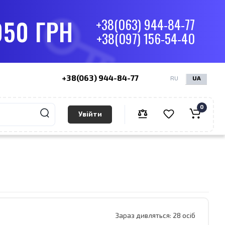
050 ГРН
+38(063) 944-84-77
+38(097) 156-54-40
+38(063) 944-84-77
RU
UA
0
Увійти
Зараз дивляться:
28 осіб