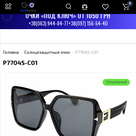
0
ПН-СБ С 9:00 ДО 17:00
ВС - ВЫХОДНЫЙ
ОЧКИ «ПОД КЛЮЧ» ОТ 1050 ГРН
+38(063) 944-84-77
+38(097) 156-54-40
Головна
Солнцезащитные очки
P7704S-C01
P7704S-C01
Популярный