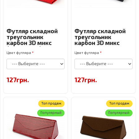
Футляр складной
Футляр складной
треугольник
треугольник
карбон 3D микс
карбон 3D микс
(маленький)
Цвет футляра
Цвет футляра
127грн.
127грн.
Топ продаж
Топ продаж
Популярный
Популярный