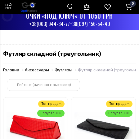
0
ПН-СБ С 9:00 ДО 17:00
ВС - ВЫХОДНЫЙ
ОЧКИ «ПОД КЛЮЧ» ОТ 1050 ГРН
+38(063) 944-84-77
+38(097) 156-54-40
Футляр складной (треугольник)
Головна
Аксессуары
Футляры
Футляр складной (треугольни
Рейтинг (начиная с высокого)
Топ продаж
Топ продаж
Популярный
Популярный