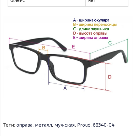
Флекс
нет
Теги:
оправа
,
металл
,
мужская
,
Proud
,
68340-C4