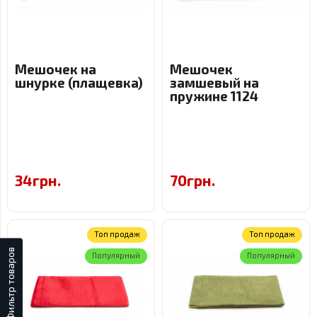
Мешочек на
Мешочек
шнурке (плащевка)
замшевый на
пружине 1124
34грн.
70грн.
Топ продаж
Топ продаж
Фильтр товаров
Популярный
Популярный